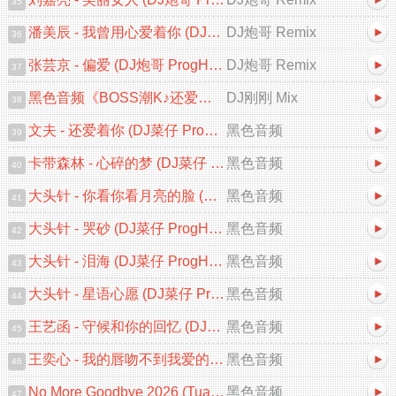
35
潘美辰 - 我曾用心爱着你 (DJ炮哥 ProgHouse Remix 2026)
DJ炮哥 Remix
36
张芸京 - 偏爱 (DJ炮哥 ProgHouse Remix 2026)V2
DJ炮哥 Remix
37
黑色音频《BOSS潮K♪还爱着你&心碎的梦♪中文跳舞大碟V2》DJ刚刚 Mix
DJ刚刚 Mix
38
文夫 - 还爱着你 (DJ菜仔 ProgHouse 2026 Remix)
黑色音频
39
卡带森林 - 心碎的梦 (DJ菜仔 ProgHouse 2026 Remix)
黑色音频
40
大头针 - 你看你看月亮的脸 (DJ菜仔 ProgHouse Remix)
黑色音频
41
大头针 - 哭砂 (DJ菜仔 ProgHouse 2026 Remix)
黑色音频
42
大头针 - 泪海 (DJ菜仔 ProgHouse 2026 Remix)
黑色音频
43
大头针 - 星语心愿 (DJ菜仔 ProgHouse Remix)
黑色音频
44
王艺函 - 守候和你的回忆 (DJ菜仔 ProgHouse 2026 Remix)
黑色音频
45
王奕心 - 我的唇吻不到我爱的人 (DJ菜仔 ProgHouse 2026 Remix)
黑色音频
46
No More Goodbye 2026 (Tuan Ying Chillout Mix VIP)
黑色音频
47