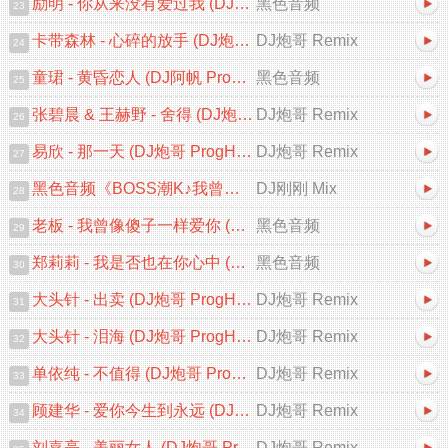
励明 - 你从来没有爱过我 (DJ阿贵 ProgHouse Remix 2026)
黑色音频
23
卡带森林 - 心碎的放手 (DJ炮哥 ProgHouse Remix 2026)
DJ炮哥 Remix
24
童珺 - 黄昏恋人 (DJ阿帆 ProgHouse Remix 2026) 粤语
黑色音频
25
张碧晨 & 王赫野 - 舍得 (DJ炮哥 ProgHouse Remix 2026)
DJ炮哥 Remix
26
易欣 - 那一天 (DJ炮哥 ProgHouse Remix 2026)
DJ炮哥 Remix
27
黑色音频《BOSS潮K♪我曾像傻子一样爱你♪中文跳舞大碟V2》DJ刚刚 Mix
DJ刚刚 Mix
28
老板 - 我曾像傻子一样爱你 (DJ阿贵 ProgHouse 2026 Remix)
黑色音频
29
郑莉莉 - 我是否也在你心中 (DJ阿贵 ProgHouse 2026 Remix)
黑色音频
30
大头针 - 出卖 (DJ炮哥 ProgHouse Remix 2026)
DJ炮哥 Remix
31
大头针 - 泪海 (DJ炮哥 ProgHouse Remix 2026)
DJ炮哥 Remix
32
单依纯 - 不值得 (DJ炮哥 ProgHouse Remix 2026)
DJ炮哥 Remix
33
顾建华 - 爱你今生到永远 (DJ炮哥 ProgHouse Remix 2026)
DJ炮哥 Remix
34
刘嘉亮 - 美丽女人 (DJ炮哥 ProgHouse Remix 2026)
DJ炮哥 Remix