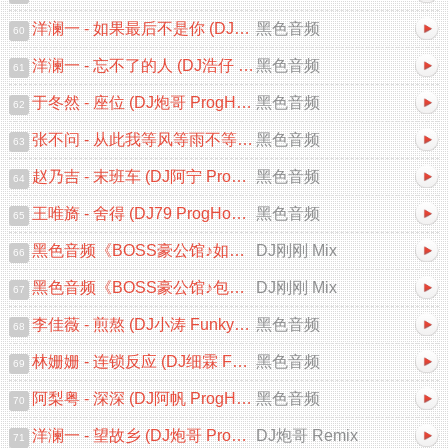
洋澜一 - 如果最后不是你 (DJ小九 ProgHouse Remix)
黑色音频
60
洋澜一 - 忘不了的人 (DJ浩仔 ProgHouse Remix 2025)
黑色音频
61
于冬然 - 座位 (DJ炮哥 ProgHouse Remix 2025)V2
黑色音频
62
张不问 - 从此我等风等雨不等你 (DJ浩仔 ProgHouse Remix)
黑色音频
63
赵乃吉 - 末班车 (DJ阿宁 ProgHouse Remix 2025)
黑色音频
64
王唯旖 - 舍得 (DJ79 ProgHouse Remix 2025)
黑色音频
65
黑色音频《BOSS豪公馆♪如果最后不是你♪中文跳舞大碟V2》DJ刚刚 Mix
DJ刚刚 Mix
66
黑色音频《BOSS豪公馆♪包房专用♪中文跳舞大碟V2》DJ刚刚 Mix
DJ刚刚 Mix
67
李佳薇 - 煎熬 (DJ小涛 FunkyHouse Remix 2025)
黑色音频
68
林姗姗 - 连锁反应 (DJ细霖 FunkyHouse Remix 2025)粤语
黑色音频
69
阿梨粤 - 深深 (DJ阿帆 ProgHouse Remix 2025)粤语
黑色音频
70
洋澜一 - 望故乡 (DJ炮哥 ProgHouse Remix 2025)
DJ炮哥 Remix
71