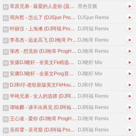
草原兄弟 - 最爱的人是你 (蓝溪DJ浩仔 ProgHouse Rmx 2025)
黑色音频
84
周兴哲 - 怎么了 (DJSjun ProgHouse Remix 2025)
DJSjun Remix
85
叶丽仪 - 上海滩 (DJ阿福 ProgHouse Remix 2025)粤语
DJ阿福 Remix
86
李圣杰 - 远走高飞 (DJ炮哥 ProgHouse Remix 2025)
DJ炮哥 Remix
87
张杰 - 想见你 (DJ炮哥 ProgHouse Remix 2025)
DJ炮哥 Remix
88
安康DJ晓轩 - 全英文Fk精选葡萄仔最新勐拉之夜迷幻上太空串烧
DJ晓轩 Mix
89
安康DJ晓轩 - 全英文Prog音乐高档次无心睡眠鼓包房必备轻飘太空幻境之旅专辑
DJ晓轩 Mix
90
DJ和仔-老歌新版英文FkHouse太空节奏串烧
DJ和仔 Mix
91
半吨兄弟 - 女人的选择 (DJ阿福 ProgHouse Remix)
DJ阿福 Remix
92
谭咏麟 - 讲不出再见 (DJ阿福 ProgHouse Remix 2025)粤语
DJ阿福 Remix
93
王心凌 - 爱你 (DJ炮哥 ProgHouse Remix 2025)V2
DJ炮哥 Remix
94
吴雨霏 - 吴哥窟 (DJ阿福 ProgHouse Remix)粤语
DJ阿福 Remix
95