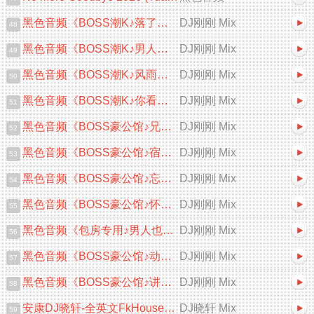
黑色音频《BOSS潮K♪落了白&风中的遗言♪中文跳舞大碟V2》DJ刚刚 Mix
DJ刚刚 Mix
48
黑色音频《BOSS潮K♪男人的累自己体会♪中文跳舞大碟V2》DJ刚刚 Mix
DJ刚刚 Mix
49
黑色音频《BOSS潮K♪风雨中的诺言♪中文跳舞大碟V2》DJ刚刚 Mix
DJ刚刚 Mix
50
黑色音频《BOSS潮K♪你看你看月亮的脸♪首张中文跳舞大碟V2》DJ刚刚 Mix
DJ刚刚 Mix
51
黑色音频《BOSS豪公馆♪兄弟咱们要一条心♪中文跳舞大碟V2》DJ刚刚 Mix
DJ刚刚 Mix
52
黑色音频《BOSS豪公馆♪宿命&忘情忘爱♪中文跳舞大碟V2》DJ刚刚 Mix
DJ刚刚 Mix
53
黑色音频《BOSS豪公馆♪忘情忘爱♪中文跳舞大碟V2》DJ刚刚 Mix
DJ刚刚 Mix
54
黑色音频《BOSS豪公馆♪怀恋之夜♪英文跳舞大碟V2》DJ刚刚 Mix
DJ刚刚 Mix
55
黑色音频《包房专用♪男人也会为爱流泪♪中文跳舞大碟V2》DJ刚刚 Mix
DJ刚刚 Mix
56
黑色音频《BOSS豪公馆♪动了情的人♪中文跳舞大碟V2》DJ刚刚 Mix
DJ刚刚 Mix
57
黑色音频《BOSS豪公馆♪讲不出再见♪粤语跳舞大碟》DJ刚刚 Mix
DJ刚刚 Mix
58
安康DJ晓轩-全英文FkHouse音乐精心打造高端产幻握紧扶手直冲云霄柬缅泰包房...
DJ晓轩 Mix
59