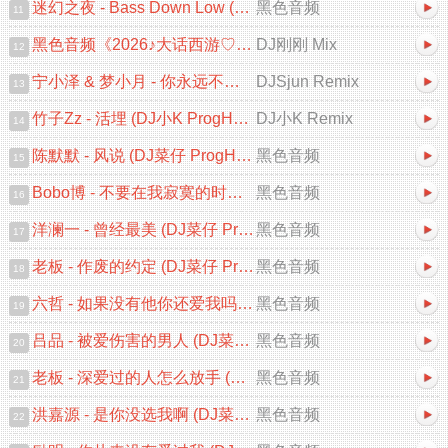
迷幻之夜 - Bass Down Low (DJAX FunkyHouse Mix 2026)
黑色音频
11
黑色音频《2026♪大话西游♡一生所爱♪中文跳舞大碟V2》DJ刚刚 Mix
DJ刚刚 Mix
12
宁小泽 & 梦小月 - 你永远不知道 (DJSjun ProgHouse Remix)
DJSjun Remix
13
竹子Zz - 活埋 (DJ小K ProgHouse Remix 2026)
DJ小K Remix
14
陈默默 - 风说 (DJ菜仔 ProgHouse Remix 2026)
黑色音频
15
Bobo博 - 不要在我寂寞的时候说爱我 (DJ菜仔 ProgHouse Remix 2026)
黑色音频
16
洋澜一 - 曾经最美 (DJ菜仔 ProgHouse Remix 2026)
黑色音频
17
老板 - 作废的约定 (DJ菜仔 ProgHouse Remix 2026)
黑色音频
18
六哲 - 如果没有他你还爱我吗 (DJ菜仔 ProgHouse Remix 2026)V2
黑色音频
19
吕品 - 被爱伤害的男人 (DJ菜仔 ProgHouse Remix 2026)V2
黑色音频
20
老板 - 深爱过的人怎么放手 (DJ菜仔 ProgHouse Remix 2026)
黑色音频
21
洪嘉源 - 是你没选我啊 (DJ菜仔 ProgHouse Remix 2026)
黑色音频
22