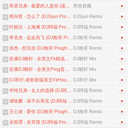
草原兄弟 - 最爱的人是你 (蓝溪DJ浩仔 ProgHouse Rmx 2025)
黑色音频
84
周兴哲 - 怎么了 (DJSjun ProgHouse Remix 2025)
DJSjun Remix
85
叶丽仪 - 上海滩 (DJ阿福 ProgHouse Remix 2025)粤语
DJ阿福 Remix
86
李圣杰 - 远走高飞 (DJ炮哥 ProgHouse Remix 2025)
DJ炮哥 Remix
87
张杰 - 想见你 (DJ炮哥 ProgHouse Remix 2025)
DJ炮哥 Remix
88
安康DJ晓轩 - 全英文Fk精选葡萄仔最新勐拉之夜迷幻上太空串烧
DJ晓轩 Mix
89
安康DJ晓轩 - 全英文Prog音乐高档次无心睡眠鼓包房必备轻飘太空幻境之旅专辑
DJ晓轩 Mix
90
DJ和仔-老歌新版英文FkHouse太空节奏串烧
DJ和仔 Mix
91
半吨兄弟 - 女人的选择 (DJ阿福 ProgHouse Remix)
DJ阿福 Remix
92
谭咏麟 - 讲不出再见 (DJ阿福 ProgHouse Remix 2025)粤语
DJ阿福 Remix
93
王心凌 - 爱你 (DJ炮哥 ProgHouse Remix 2025)V2
DJ炮哥 Remix
94
吴雨霏 - 吴哥窟 (DJ阿福 ProgHouse Remix)粤语
DJ阿福 Remix
95