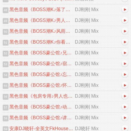
黑色音频《BOSS潮K♪落了白&风中的遗言♪中文跳舞大碟V2》DJ刚刚 Mix
DJ刚刚 Mix
48
黑色音频《BOSS潮K♪男人的累自己体会♪中文跳舞大碟V2》DJ刚刚 Mix
DJ刚刚 Mix
49
黑色音频《BOSS潮K♪风雨中的诺言♪中文跳舞大碟V2》DJ刚刚 Mix
DJ刚刚 Mix
50
黑色音频《BOSS潮K♪你看你看月亮的脸♪首张中文跳舞大碟V2》DJ刚刚 Mix
DJ刚刚 Mix
51
黑色音频《BOSS豪公馆♪兄弟咱们要一条心♪中文跳舞大碟V2》DJ刚刚 Mix
DJ刚刚 Mix
52
黑色音频《BOSS豪公馆♪宿命&忘情忘爱♪中文跳舞大碟V2》DJ刚刚 Mix
DJ刚刚 Mix
53
黑色音频《BOSS豪公馆♪忘情忘爱♪中文跳舞大碟V2》DJ刚刚 Mix
DJ刚刚 Mix
54
黑色音频《BOSS豪公馆♪怀恋之夜♪英文跳舞大碟V2》DJ刚刚 Mix
DJ刚刚 Mix
55
黑色音频《包房专用♪男人也会为爱流泪♪中文跳舞大碟V2》DJ刚刚 Mix
DJ刚刚 Mix
56
黑色音频《BOSS豪公馆♪动了情的人♪中文跳舞大碟V2》DJ刚刚 Mix
DJ刚刚 Mix
57
黑色音频《BOSS豪公馆♪讲不出再见♪粤语跳舞大碟》DJ刚刚 Mix
DJ刚刚 Mix
58
安康DJ晓轩-全英文FkHouse音乐精心打造高端产幻握紧扶手直冲云霄柬缅泰包房...
DJ晓轩 Mix
59