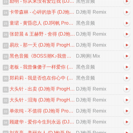
励明 - 你从来没有爱过我 (DJ阿贵 ProgHouse Remix 2026)
黑色音频
23
卡带森林 - 心碎的放手 (DJ炮哥 ProgHouse Remix 2026)
DJ炮哥 Remix
24
童珺 - 黄昏恋人 (DJ阿帆 ProgHouse Remix 2026) 粤语
黑色音频
25
张碧晨 & 王赫野 - 舍得 (DJ炮哥 ProgHouse Remix 2026)
DJ炮哥 Remix
26
易欣 - 那一天 (DJ炮哥 ProgHouse Remix 2026)
DJ炮哥 Remix
27
黑色音频《BOSS潮K♪我曾像傻子一样爱你♪中文跳舞大碟V2》DJ刚刚 Mix
DJ刚刚 Mix
28
老板 - 我曾像傻子一样爱你 (DJ阿贵 ProgHouse 2026 Remix)
黑色音频
29
郑莉莉 - 我是否也在你心中 (DJ阿贵 ProgHouse 2026 Remix)
黑色音频
30
大头针 - 出卖 (DJ炮哥 ProgHouse Remix 2026)
DJ炮哥 Remix
31
大头针 - 泪海 (DJ炮哥 ProgHouse Remix 2026)
DJ炮哥 Remix
32
单依纯 - 不值得 (DJ炮哥 ProgHouse Remix 2026)
DJ炮哥 Remix
33
顾建华 - 爱你今生到永远 (DJ炮哥 ProgHouse Remix 2026)
DJ炮哥 Remix
34
刘嘉亮 - 美丽女人 (DJ炮哥 ProgHouse Remix 2026)
DJ炮哥 Remix