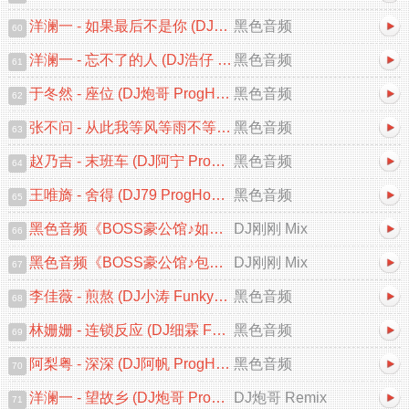
洋澜一 - 如果最后不是你 (DJ小九 ProgHouse Remix)
黑色音频
60
洋澜一 - 忘不了的人 (DJ浩仔 ProgHouse Remix 2025)
黑色音频
61
于冬然 - 座位 (DJ炮哥 ProgHouse Remix 2025)V2
黑色音频
62
张不问 - 从此我等风等雨不等你 (DJ浩仔 ProgHouse Remix)
黑色音频
63
赵乃吉 - 末班车 (DJ阿宁 ProgHouse Remix 2025)
黑色音频
64
王唯旖 - 舍得 (DJ79 ProgHouse Remix 2025)
黑色音频
65
黑色音频《BOSS豪公馆♪如果最后不是你♪中文跳舞大碟V2》DJ刚刚 Mix
DJ刚刚 Mix
66
黑色音频《BOSS豪公馆♪包房专用♪中文跳舞大碟V2》DJ刚刚 Mix
DJ刚刚 Mix
67
李佳薇 - 煎熬 (DJ小涛 FunkyHouse Remix 2025)
黑色音频
68
林姗姗 - 连锁反应 (DJ细霖 FunkyHouse Remix 2025)粤语
黑色音频
69
阿梨粤 - 深深 (DJ阿帆 ProgHouse Remix 2025)粤语
黑色音频
70
洋澜一 - 望故乡 (DJ炮哥 ProgHouse Remix 2025)
DJ炮哥 Remix
71