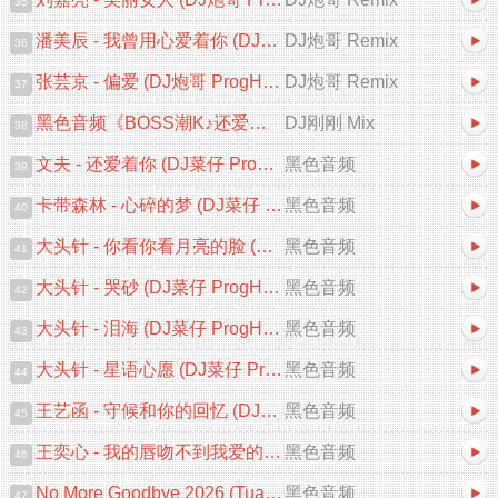
35
潘美辰 - 我曾用心爱着你 (DJ炮哥 ProgHouse Remix 2026)
DJ炮哥 Remix
36
张芸京 - 偏爱 (DJ炮哥 ProgHouse Remix 2026)V2
DJ炮哥 Remix
37
黑色音频《BOSS潮K♪还爱着你&心碎的梦♪中文跳舞大碟V2》DJ刚刚 Mix
DJ刚刚 Mix
38
文夫 - 还爱着你 (DJ菜仔 ProgHouse 2026 Remix)
黑色音频
39
卡带森林 - 心碎的梦 (DJ菜仔 ProgHouse 2026 Remix)
黑色音频
40
大头针 - 你看你看月亮的脸 (DJ菜仔 ProgHouse Remix)
黑色音频
41
大头针 - 哭砂 (DJ菜仔 ProgHouse 2026 Remix)
黑色音频
42
大头针 - 泪海 (DJ菜仔 ProgHouse 2026 Remix)
黑色音频
43
大头针 - 星语心愿 (DJ菜仔 ProgHouse Remix)
黑色音频
44
王艺函 - 守候和你的回忆 (DJ菜仔 ProgHouse 2026 Remix)
黑色音频
45
王奕心 - 我的唇吻不到我爱的人 (DJ菜仔 ProgHouse 2026 Remix)
黑色音频
46
No More Goodbye 2026 (Tuan Ying Chillout Mix VIP)
黑色音频
47