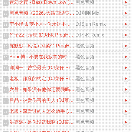
迷幻之夜 - Bass Down Low (DJAX FunkyHouse Mix 2026)
黑色音频
11
黑色音频《2026♪大话西游♡一生所爱♪中文跳舞大碟V2》DJ刚刚 Mix
DJ刚刚 Mix
12
宁小泽 & 梦小月 - 你永远不知道 (DJSjun ProgHouse Remix)
DJSjun Remix
13
竹子Zz - 活埋 (DJ小K ProgHouse Remix 2026)
DJ小K Remix
14
陈默默 - 风说 (DJ菜仔 ProgHouse Remix 2026)
黑色音频
15
Bobo博 - 不要在我寂寞的时候说爱我 (DJ菜仔 ProgHouse Remix 2026)
黑色音频
16
洋澜一 - 曾经最美 (DJ菜仔 ProgHouse Remix 2026)
黑色音频
17
老板 - 作废的约定 (DJ菜仔 ProgHouse Remix 2026)
黑色音频
18
六哲 - 如果没有他你还爱我吗 (DJ菜仔 ProgHouse Remix 2026)V2
黑色音频
19
吕品 - 被爱伤害的男人 (DJ菜仔 ProgHouse Remix 2026)V2
黑色音频
20
老板 - 深爱过的人怎么放手 (DJ菜仔 ProgHouse Remix 2026)
黑色音频
21
洪嘉源 - 是你没选我啊 (DJ菜仔 ProgHouse Remix 2026)
黑色音频
22