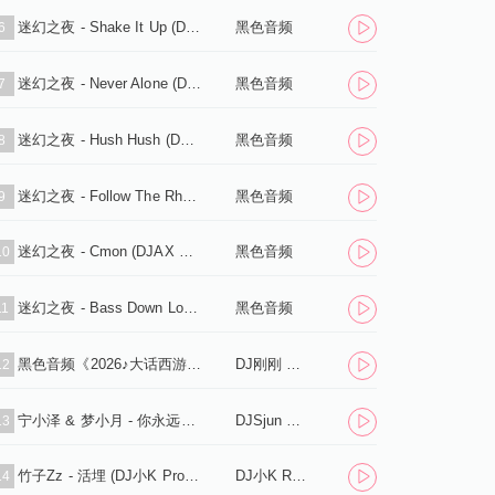
迷幻之夜 - Shake It Up (DJAX FunkyHouse Mix 2026)
黑色音频
6
迷幻之夜 - Never Alone (DJAX FunkyHouse Mix 2026)
黑色音频
7
迷幻之夜 - Hush Hush (DJAX FunkyHouse Mix 2026)
黑色音频
8
迷幻之夜 - Follow The Rhythm Now (DJAX FunkyHouse Mix)
黑色音频
9
迷幻之夜 - Cmon (DJAX FunkyHouse Remix 2026)
黑色音频
10
迷幻之夜 - Bass Down Low (DJAX FunkyHouse Mix 2026)
黑色音频
11
黑色音频《2026♪大话西游♡一生所爱♪中文跳舞大碟V2》DJ刚刚 Mix
DJ刚刚 Mix
12
宁小泽 & 梦小月 - 你永远不知道 (DJSjun ProgHouse Remix)
DJSjun Remix
13
竹子Zz - 活埋 (DJ小K ProgHouse Remix 2026)
DJ小K Remix
14