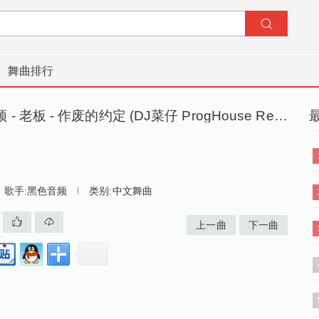
舞曲排行
 老板 - 作废的约定 (DJ菜仔 ProgHouse Remix 2026)
歌手:
黑色音频
类别:
中文舞曲
上一曲
下一曲