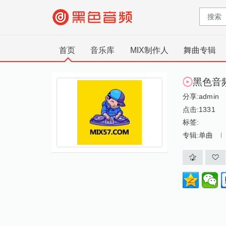
首页
音乐库
MIX制作人
舞曲专辑
黑色音频 -
分享:
admin
点击:1331
标签:
专辑:
单曲