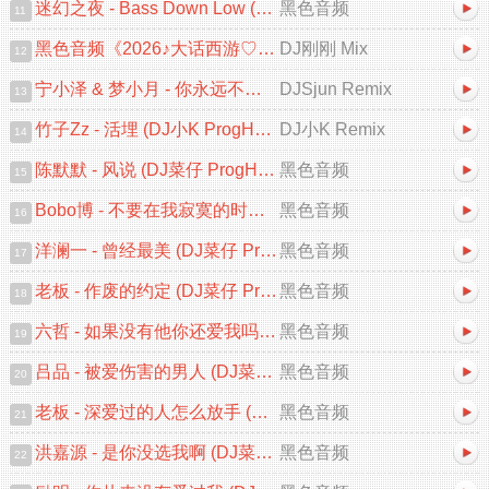
迷幻之夜 - Bass Down Low (DJAX FunkyHouse Mix 2026)
黑色音频
11
黑色音频《2026♪大话西游♡一生所爱♪中文跳舞大碟V2》DJ刚刚 Mix
DJ刚刚 Mix
12
宁小泽 & 梦小月 - 你永远不知道 (DJSjun ProgHouse Remix)
DJSjun Remix
13
竹子Zz - 活埋 (DJ小K ProgHouse Remix 2026)
DJ小K Remix
14
陈默默 - 风说 (DJ菜仔 ProgHouse Remix 2026)
黑色音频
15
Bobo博 - 不要在我寂寞的时候说爱我 (DJ菜仔 ProgHouse Remix 2026)
黑色音频
16
洋澜一 - 曾经最美 (DJ菜仔 ProgHouse Remix 2026)
黑色音频
17
老板 - 作废的约定 (DJ菜仔 ProgHouse Remix 2026)
黑色音频
18
六哲 - 如果没有他你还爱我吗 (DJ菜仔 ProgHouse Remix 2026)V2
黑色音频
19
吕品 - 被爱伤害的男人 (DJ菜仔 ProgHouse Remix 2026)V2
黑色音频
20
老板 - 深爱过的人怎么放手 (DJ菜仔 ProgHouse Remix 2026)
黑色音频
21
洪嘉源 - 是你没选我啊 (DJ菜仔 ProgHouse Remix 2026)
黑色音频
22