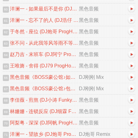
洋澜一 - 如果最后不是你 (DJ小九 ProgHouse Remix)
黑色音频
60
洋澜一 - 忘不了的人 (DJ浩仔 ProgHouse Remix 2025)
黑色音频
61
于冬然 - 座位 (DJ炮哥 ProgHouse Remix 2025)V2
黑色音频
62
张不问 - 从此我等风等雨不等你 (DJ浩仔 ProgHouse Remix)
黑色音频
63
赵乃吉 - 末班车 (DJ阿宁 ProgHouse Remix 2025)
黑色音频
64
王唯旖 - 舍得 (DJ79 ProgHouse Remix 2025)
黑色音频
65
黑色音频《BOSS豪公馆♪如果最后不是你♪中文跳舞大碟V2》DJ刚刚 Mix
DJ刚刚 Mix
66
黑色音频《BOSS豪公馆♪包房专用♪中文跳舞大碟V2》DJ刚刚 Mix
DJ刚刚 Mix
67
李佳薇 - 煎熬 (DJ小涛 FunkyHouse Remix 2025)
黑色音频
68
林姗姗 - 连锁反应 (DJ细霖 FunkyHouse Remix 2025)粤语
黑色音频
69
阿梨粤 - 深深 (DJ阿帆 ProgHouse Remix 2025)粤语
黑色音频
70
洋澜一 - 望故乡 (DJ炮哥 ProgHouse Remix 2025)
DJ炮哥 Remix
71