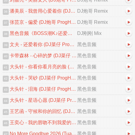
35
潘美辰 - 我曾用心爱着你 (DJ炮哥 ProgHouse Remix 2026)
DJ炮哥 Remix
36
张芸京 - 偏爱 (DJ炮哥 ProgHouse Remix 2026)V2
DJ炮哥 Remix
37
黑色音频《BOSS潮K♪还爱着你&心碎的梦♪中文跳舞大碟V2》DJ刚刚 Mix
DJ刚刚 Mix
38
文夫 - 还爱着你 (DJ菜仔 ProgHouse 2026 Remix)
黑色音频
39
卡带森林 - 心碎的梦 (DJ菜仔 ProgHouse 2026 Remix)
黑色音频
40
大头针 - 你看你看月亮的脸 (DJ菜仔 ProgHouse Remix)
黑色音频
41
大头针 - 哭砂 (DJ菜仔 ProgHouse 2026 Remix)
黑色音频
42
大头针 - 泪海 (DJ菜仔 ProgHouse 2026 Remix)
黑色音频
43
大头针 - 星语心愿 (DJ菜仔 ProgHouse Remix)
黑色音频
44
王艺函 - 守候和你的回忆 (DJ菜仔 ProgHouse 2026 Remix)
黑色音频
45
王奕心 - 我的唇吻不到我爱的人 (DJ菜仔 ProgHouse 2026 Remix)
黑色音频
46
No More Goodbye 2026 (Tuan Ying Chillout Mix VIP)
黑色音频
47