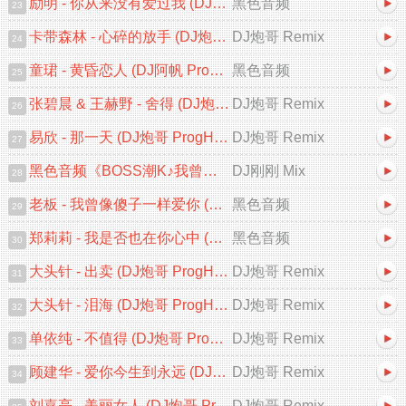
励明 - 你从来没有爱过我 (DJ阿贵 ProgHouse Remix 2026)
黑色音频
23
卡带森林 - 心碎的放手 (DJ炮哥 ProgHouse Remix 2026)
DJ炮哥 Remix
24
童珺 - 黄昏恋人 (DJ阿帆 ProgHouse Remix 2026) 粤语
黑色音频
25
张碧晨 & 王赫野 - 舍得 (DJ炮哥 ProgHouse Remix 2026)
DJ炮哥 Remix
26
易欣 - 那一天 (DJ炮哥 ProgHouse Remix 2026)
DJ炮哥 Remix
27
黑色音频《BOSS潮K♪我曾像傻子一样爱你♪中文跳舞大碟V2》DJ刚刚 Mix
DJ刚刚 Mix
28
老板 - 我曾像傻子一样爱你 (DJ阿贵 ProgHouse 2026 Remix)
黑色音频
29
郑莉莉 - 我是否也在你心中 (DJ阿贵 ProgHouse 2026 Remix)
黑色音频
30
大头针 - 出卖 (DJ炮哥 ProgHouse Remix 2026)
DJ炮哥 Remix
31
大头针 - 泪海 (DJ炮哥 ProgHouse Remix 2026)
DJ炮哥 Remix
32
单依纯 - 不值得 (DJ炮哥 ProgHouse Remix 2026)
DJ炮哥 Remix
33
顾建华 - 爱你今生到永远 (DJ炮哥 ProgHouse Remix 2026)
DJ炮哥 Remix
34
刘嘉亮 - 美丽女人 (DJ炮哥 ProgHouse Remix 2026)
DJ炮哥 Remix