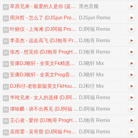
草原兄弟 - 最爱的人是你 (蓝溪DJ浩仔 ProgHouse Rmx 2025)
黑色音频
84
周兴哲 - 怎么了 (DJSjun ProgHouse Remix 2025)
DJSjun Remix
85
叶丽仪 - 上海滩 (DJ阿福 ProgHouse Remix 2025)粤语
DJ阿福 Remix
86
李圣杰 - 远走高飞 (DJ炮哥 ProgHouse Remix 2025)
DJ炮哥 Remix
87
张杰 - 想见你 (DJ炮哥 ProgHouse Remix 2025)
DJ炮哥 Remix
88
安康DJ晓轩 - 全英文Fk精选葡萄仔最新勐拉之夜迷幻上太空串烧
DJ晓轩 Mix
89
安康DJ晓轩 - 全英文Prog音乐高档次无心睡眠鼓包房必备轻飘太空幻境之旅专辑
DJ晓轩 Mix
90
DJ和仔-老歌新版英文FkHouse太空节奏串烧
DJ和仔 Mix
91
半吨兄弟 - 女人的选择 (DJ阿福 ProgHouse Remix)
DJ阿福 Remix
92
谭咏麟 - 讲不出再见 (DJ阿福 ProgHouse Remix 2025)粤语
DJ阿福 Remix
93
王心凌 - 爱你 (DJ炮哥 ProgHouse Remix 2025)V2
DJ炮哥 Remix
94
吴雨霏 - 吴哥窟 (DJ阿福 ProgHouse Remix)粤语
DJ阿福 Remix
95