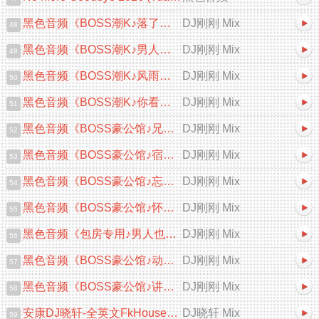
黑色音频《BOSS潮K♪落了白&风中的遗言♪中文跳舞大碟V2》DJ刚刚 Mix
DJ刚刚 Mix
48
黑色音频《BOSS潮K♪男人的累自己体会♪中文跳舞大碟V2》DJ刚刚 Mix
DJ刚刚 Mix
49
黑色音频《BOSS潮K♪风雨中的诺言♪中文跳舞大碟V2》DJ刚刚 Mix
DJ刚刚 Mix
50
黑色音频《BOSS潮K♪你看你看月亮的脸♪首张中文跳舞大碟V2》DJ刚刚 Mix
DJ刚刚 Mix
51
黑色音频《BOSS豪公馆♪兄弟咱们要一条心♪中文跳舞大碟V2》DJ刚刚 Mix
DJ刚刚 Mix
52
黑色音频《BOSS豪公馆♪宿命&忘情忘爱♪中文跳舞大碟V2》DJ刚刚 Mix
DJ刚刚 Mix
53
黑色音频《BOSS豪公馆♪忘情忘爱♪中文跳舞大碟V2》DJ刚刚 Mix
DJ刚刚 Mix
54
黑色音频《BOSS豪公馆♪怀恋之夜♪英文跳舞大碟V2》DJ刚刚 Mix
DJ刚刚 Mix
55
黑色音频《包房专用♪男人也会为爱流泪♪中文跳舞大碟V2》DJ刚刚 Mix
DJ刚刚 Mix
56
黑色音频《BOSS豪公馆♪动了情的人♪中文跳舞大碟V2》DJ刚刚 Mix
DJ刚刚 Mix
57
黑色音频《BOSS豪公馆♪讲不出再见♪粤语跳舞大碟》DJ刚刚 Mix
DJ刚刚 Mix
58
安康DJ晓轩-全英文FkHouse音乐精心打造高端产幻握紧扶手直冲云霄柬缅泰包房...
DJ晓轩 Mix
59