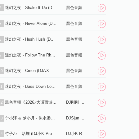
迷幻之夜 - Shake It Up (DJAX FunkyHouse Mix 2026)
黑色音频
6
迷幻之夜 - Never Alone (DJAX FunkyHouse Mix 2026)
黑色音频
7
迷幻之夜 - Hush Hush (DJAX FunkyHouse Mix 2026)
黑色音频
8
迷幻之夜 - Follow The Rhythm Now (DJAX FunkyHouse Mix)
黑色音频
9
迷幻之夜 - Cmon (DJAX FunkyHouse Remix 2026)
黑色音频
10
迷幻之夜 - Bass Down Low (DJAX FunkyHouse Mix 2026)
黑色音频
11
黑色音频《2026♪大话西游♡一生所爱♪中文跳舞大碟V2》DJ刚刚 Mix
DJ刚刚 Mix
12
宁小泽 & 梦小月 - 你永远不知道 (DJSjun ProgHouse Remix)
DJSjun Remix
13
竹子Zz - 活埋 (DJ小K ProgHouse Remix 2026)
DJ小K Remix
14