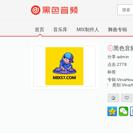
首页
音乐库
MIX制作人
舞曲专辑
黑色音频 -
分享:
admin
点击:2778
标签:
专辑:
VinaHo
类别:
Vina/