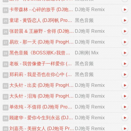
卡带森林 - 心碎的放手 (DJ炮哥 ProgHouse Remix 2026)
DJ炮哥 Remix
24
童珺 - 黄昏恋人 (DJ阿帆 ProgHouse Remix 2026) 粤语
黑色音频
25
张碧晨 & 王赫野 - 舍得 (DJ炮哥 ProgHouse Remix 2026)
DJ炮哥 Remix
26
易欣 - 那一天 (DJ炮哥 ProgHouse Remix 2026)
DJ炮哥 Remix
27
黑色音频《BOSS潮K♪我曾像傻子一样爱你♪中文跳舞大碟V2》DJ刚刚 Mix
DJ刚刚 Mix
28
老板 - 我曾像傻子一样爱你 (DJ阿贵 ProgHouse 2026 Remix)
黑色音频
29
郑莉莉 - 我是否也在你心中 (DJ阿贵 ProgHouse 2026 Remix)
黑色音频
30
大头针 - 出卖 (DJ炮哥 ProgHouse Remix 2026)
DJ炮哥 Remix
31
大头针 - 泪海 (DJ炮哥 ProgHouse Remix 2026)
DJ炮哥 Remix
32
单依纯 - 不值得 (DJ炮哥 ProgHouse Remix 2026)
DJ炮哥 Remix
33
顾建华 - 爱你今生到永远 (DJ炮哥 ProgHouse Remix 2026)
DJ炮哥 Remix
34
刘嘉亮 - 美丽女人 (DJ炮哥 ProgHouse Remix 2026)
DJ炮哥 Remix
35