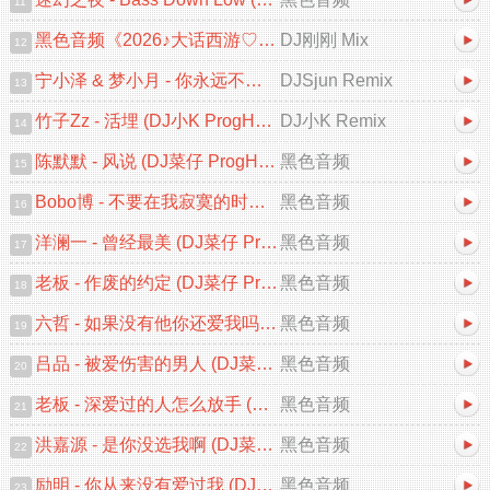
11
黑色音频《2026♪大话西游♡一生所爱♪中文跳舞大碟V2》DJ刚刚 Mix
DJ刚刚 Mix
12
宁小泽 & 梦小月 - 你永远不知道 (DJSjun ProgHouse Remix)
DJSjun Remix
13
竹子Zz - 活埋 (DJ小K ProgHouse Remix 2026)
DJ小K Remix
14
陈默默 - 风说 (DJ菜仔 ProgHouse Remix 2026)
黑色音频
15
Bobo博 - 不要在我寂寞的时候说爱我 (DJ菜仔 ProgHouse Remix 2026)
黑色音频
16
洋澜一 - 曾经最美 (DJ菜仔 ProgHouse Remix 2026)
黑色音频
17
老板 - 作废的约定 (DJ菜仔 ProgHouse Remix 2026)
黑色音频
18
六哲 - 如果没有他你还爱我吗 (DJ菜仔 ProgHouse Remix 2026)V2
黑色音频
19
吕品 - 被爱伤害的男人 (DJ菜仔 ProgHouse Remix 2026)V2
黑色音频
20
老板 - 深爱过的人怎么放手 (DJ菜仔 ProgHouse Remix 2026)
黑色音频
21
洪嘉源 - 是你没选我啊 (DJ菜仔 ProgHouse Remix 2026)
黑色音频
22
励明 - 你从来没有爱过我 (DJ阿贵 ProgHouse Remix 2026)
黑色音频
23