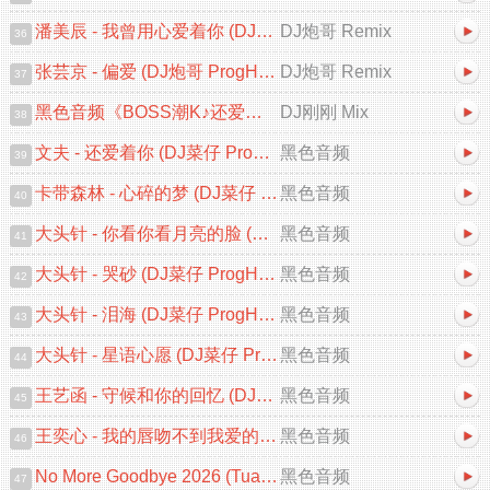
潘美辰 - 我曾用心爱着你 (DJ炮哥 ProgHouse Remix 2026)
DJ炮哥 Remix
36
张芸京 - 偏爱 (DJ炮哥 ProgHouse Remix 2026)V2
DJ炮哥 Remix
37
黑色音频《BOSS潮K♪还爱着你&心碎的梦♪中文跳舞大碟V2》DJ刚刚 Mix
DJ刚刚 Mix
38
文夫 - 还爱着你 (DJ菜仔 ProgHouse 2026 Remix)
黑色音频
39
卡带森林 - 心碎的梦 (DJ菜仔 ProgHouse 2026 Remix)
黑色音频
40
大头针 - 你看你看月亮的脸 (DJ菜仔 ProgHouse Remix)
黑色音频
41
大头针 - 哭砂 (DJ菜仔 ProgHouse 2026 Remix)
黑色音频
42
大头针 - 泪海 (DJ菜仔 ProgHouse 2026 Remix)
黑色音频
43
大头针 - 星语心愿 (DJ菜仔 ProgHouse Remix)
黑色音频
44
王艺函 - 守候和你的回忆 (DJ菜仔 ProgHouse 2026 Remix)
黑色音频
45
王奕心 - 我的唇吻不到我爱的人 (DJ菜仔 ProgHouse 2026 Remix)
黑色音频
46
No More Goodbye 2026 (Tuan Ying Chillout Mix VIP)
黑色音频
47