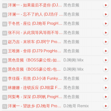
洋澜一 - 如果最后不是你 (DJ小九 ProgHouse Remix)
黑色音频
60
洋澜一 - 忘不了的人 (DJ浩仔 ProgHouse Remix 2025)
黑色音频
61
于冬然 - 座位 (DJ炮哥 ProgHouse Remix 2025)V2
黑色音频
62
张不问 - 从此我等风等雨不等你 (DJ浩仔 ProgHouse Remix)
黑色音频
63
赵乃吉 - 末班车 (DJ阿宁 ProgHouse Remix 2025)
黑色音频
64
王唯旖 - 舍得 (DJ79 ProgHouse Remix 2025)
黑色音频
65
黑色音频《BOSS豪公馆♪如果最后不是你♪中文跳舞大碟V2》DJ刚刚 Mix
DJ刚刚 Mix
66
黑色音频《BOSS豪公馆♪包房专用♪中文跳舞大碟V2》DJ刚刚 Mix
DJ刚刚 Mix
67
李佳薇 - 煎熬 (DJ小涛 FunkyHouse Remix 2025)
黑色音频
68
林姗姗 - 连锁反应 (DJ细霖 FunkyHouse Remix 2025)粤语
黑色音频
69
阿梨粤 - 深深 (DJ阿帆 ProgHouse Remix 2025)粤语
黑色音频
70
洋澜一 - 望故乡 (DJ炮哥 ProgHouse Remix 2025)
DJ炮哥 Remix
71