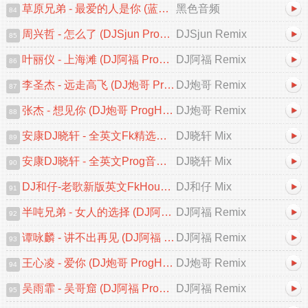
草原兄弟 - 最爱的人是你 (蓝溪DJ浩仔 ProgHouse Rmx 2025)
黑色音频
84
周兴哲 - 怎么了 (DJSjun ProgHouse Remix 2025)
DJSjun Remix
85
叶丽仪 - 上海滩 (DJ阿福 ProgHouse Remix 2025)粤语
DJ阿福 Remix
86
李圣杰 - 远走高飞 (DJ炮哥 ProgHouse Remix 2025)
DJ炮哥 Remix
87
张杰 - 想见你 (DJ炮哥 ProgHouse Remix 2025)
DJ炮哥 Remix
88
安康DJ晓轩 - 全英文Fk精选葡萄仔最新勐拉之夜迷幻上太空串烧
DJ晓轩 Mix
89
安康DJ晓轩 - 全英文Prog音乐高档次无心睡眠鼓包房必备轻飘太空幻境之旅专辑
DJ晓轩 Mix
90
DJ和仔-老歌新版英文FkHouse太空节奏串烧
DJ和仔 Mix
91
半吨兄弟 - 女人的选择 (DJ阿福 ProgHouse Remix)
DJ阿福 Remix
92
谭咏麟 - 讲不出再见 (DJ阿福 ProgHouse Remix 2025)粤语
DJ阿福 Remix
93
王心凌 - 爱你 (DJ炮哥 ProgHouse Remix 2025)V2
DJ炮哥 Remix
94
吴雨霏 - 吴哥窟 (DJ阿福 ProgHouse Remix)粤语
DJ阿福 Remix
95