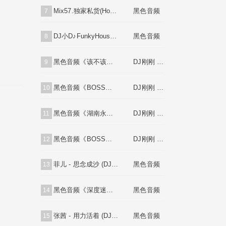
Mix57.独家私货(House Deep飘飘欲仙)V1
黑色音频
7
DJ小D♪FunkyHouse弹跳英文串烧♪专属订制01
黑色音频
8
黑色音频《该不该放手让你走(国语)跳舞大碟》DJ刚刚 Mix
DJ刚刚 Mix
9
黑色音频《BOSS豪公馆♪法老王♥英文跳舞大碟V2》DJ刚刚 Mix
DJ刚刚 Mix
10
黑色音频《湖南永兴博豪公馆♪首张跳舞大碟①》DJ刚刚 Mix
DJ刚刚 Mix
11
黑色音频《BOSS豪公馆♪别怕我伤心中文跳舞大碟》DJ刚刚 Mix
DJ刚刚 Mix
12
菲儿 - 思念成沙 (DJ小G 2021 Remix)[Mix57.com]
黑色音频
13
黑色音频《深度迷幻DeepHouse身临其境》MIX57
黑色音频
14
张茜 - 用力活着 (DJ小G 2021 Remix)[Mix57.com]
黑色音频
15