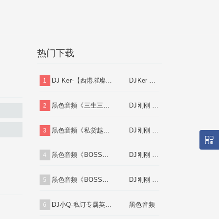
热门下载
DJ Ker-【西港璀璨之夜】全英文FunKyHouse串烧
DJKer Mix
1
黑色音频《三生三世十里桃花(国语)跳舞大碟》DJ刚刚 MiX
DJ刚刚 Mix
2
1
2
黑色音频《私货越鼓House(弹飘)跳舞大碟⑥》DJ刚刚 Mix
DJ刚刚 Mix
3
黑色音频《BOSS豪公馆♪带我到山顶中文跳舞大碟》DJ刚刚 Mix
DJ刚刚 Mix
4
黑色音频《BOSS豪公馆♪云南打歌妹中文跳舞大碟V2》DJ刚刚 Mix
DJ刚刚 Mix
5
DJ小Q-私订专属英文HOUSE串烧合集系列[Mix57]
黑色音频
6