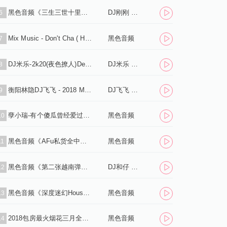
黑色音频《三生三世十里桃花(国语)跳舞大碟》DJ刚刚 MiX
DJ刚刚 Mix
6
Mix Music - Don't Cha ( HT Boss ft.Remix VIP)
黑色音频
7
DJ米乐-2k20(夜色撩人)Deep Mix[Black Audio]
DJ米乐 Mix
8
衡阳林隐DJ飞飞 - 2018 Mix《往后余生》中文跳舞大碟第八季
DJ飞飞 Mix
9
孽小瑞-有个傻瓜曾经爱过你中文Club舞曲串烧
黑色音频
10
黑色音频《AFu私货全中文[成都VS曾经的你]跳舞专辑》MIX57
黑色音频
11
黑色音频《第二张越南弹鼓HOUSE高档V2串烧》DJ和仔 Mix
DJ和仔 Mix
12
黑色音频《深度迷幻House Deep吻你的唇》MIX57
黑色音频
13
2018包房最火烟花三月全中文跳舞串烧 (DJ可可 Black Audio Mix)
黑色音频
14