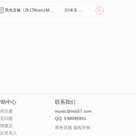
黑色音频《2k17Music(销魂慢嗨)House Mix》DJ米乐 MiX
DJ米乐 Mix
15
帮助中心
联系我们
如何注册
music@mix57.com
常见问题
QQ: 598095951
反馈建议
黑色音频.版权所有
认证音乐人