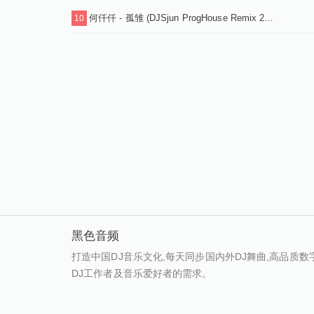
何仟仟 - 孤雏 (DJSjun ProgHouse Remix 2025)粤语
10
黑色音频
打造中国DJ音乐文化,每天同步国内外DJ舞曲,高品质
DJ工作者及音乐爱好者的需求。