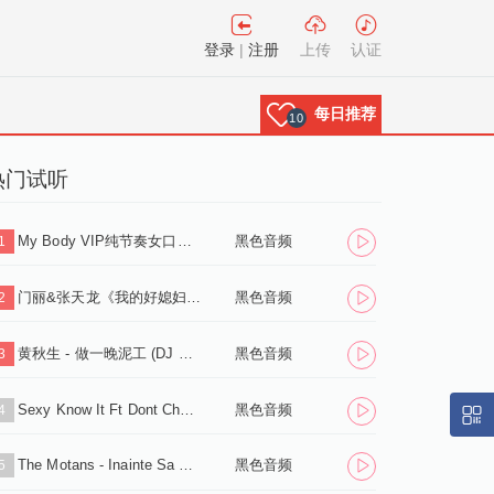
登录
|
注册
上传
认证
每日推荐
10
热门试听
My Body VIP纯节奏女口水带叫床(Original 2018 Mix)
黑色音频
1
门丽&张天龙《我的好媳妇儿》(DJCandy Mix)
黑色音频
2
黄秋生 - 做一晚泥工 (DJ Mark 2019 Remix)
黑色音频
3
Sexy Know It Ft Dont Cha 抖音神曲 (Original Mix)
黑色音频
4
The Motans - Inainte Sa Ne Fi Nascut (Dirty Nano Remix)vip
黑色音频
5